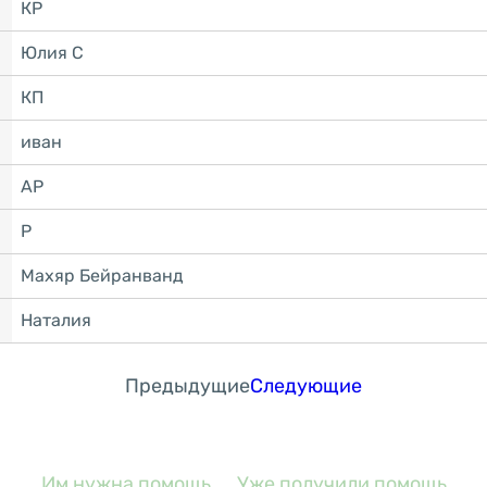
КР
Юлия С
КП
иван
АР
Р
Махяр Бейранванд
Наталия
Предыдущие
Следующие
Им нужна помощь
Уже получили помощь