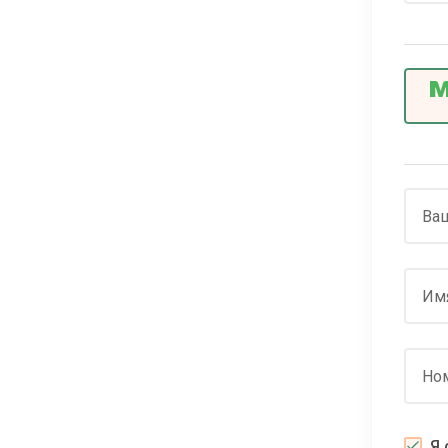
Ваш
Им
Но
Я 