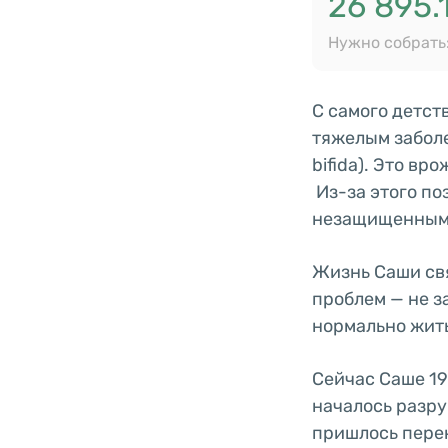
26 895.
Нужно собрать:
С самого детст
тяжелым заболе
bifida). Это в
Из-за этого по
незащищенны
Жизнь Саши св
проблем — не з
нормально жить
Сейчас Саше 19
началось разру
пришлось пере