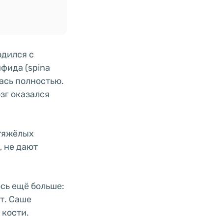
одился с
фида (spina
лась полностью.
зг оказался
 тяжёлых
, не дают
ось ещё больше:
т. Саше
 кости.