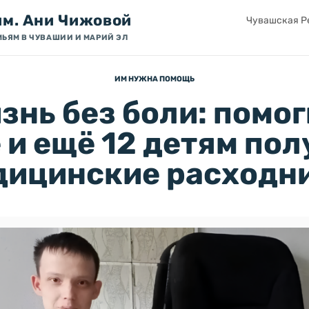
им. Ани Чижовой
Чувашская Ре
МЬЯМ В ЧУВАШИИ И МАРИЙ ЭЛ
ИМ НУЖНА ПОМОЩЬ
знь без боли: помог
 и ещё 12 детям пол
дицинские расходн