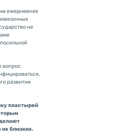
има ежедневная
еревязочных
сударство не
маме
непосильной
о вопрос
инфицироваться,
ого развития
пку пластырей
которым
 делают
 их близких.