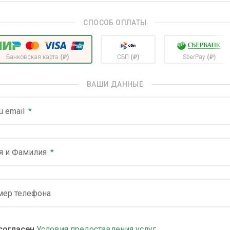
СПОСОБ ОПЛАТЫ
Банковская карта
(₽)
СБП
(₽)
SberPay
(₽)
ВАШИ ДАННЫЕ
 email
я и Фамилия
мер телефона
согласен
Условия предоставления услуг