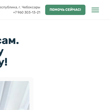
спублика, г. Чебоксары
ПОМОЧЬ СЕЙЧАС!
+7 960 303-13-21
сам.
у
у!