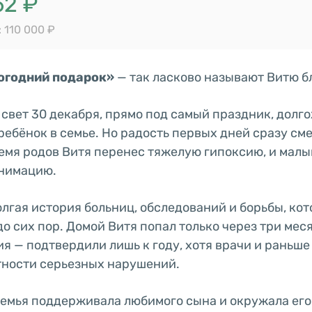
62 ₽
 110 000 ₽
огодний подарок»
— так ласково называют Витю б
 свет 30 декабря, прямо под самый праздник, долг
ебёнок в семье. Но радость первых дней сразу см
ремя родов Витя перенес тяжелую гипоксию, и мал
анимацию.
олгая история больниц, обследований и борьбы, кот
о сих пор. Домой Витя попал только через три мес
я — подтвердили лишь к году, хотя врачи и раньше
тности серьезных нарушений.
семья поддерживала любимого сына и окружала его