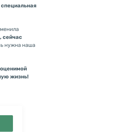
 специальная
сменила
, сейчас
нь нужна наша
еоценимой
ную жизнь!