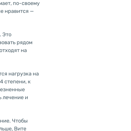
мает, по-своему
не нравится —
. Это
вовать рядом
отходят на
тся нагрузка на
4 степени, к
лезненные
ь лечение и
ние. Чтобы
льше, Вите