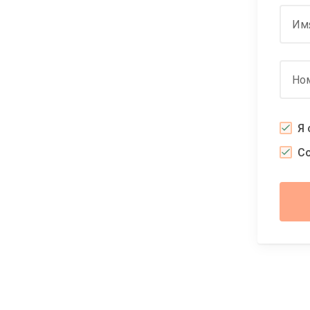
Им
Но
Я 
С