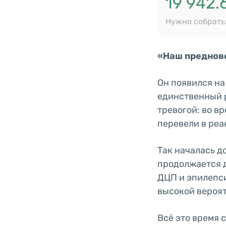
19 942.
Нужно собрать:
«Наш преднов
Он появился на
единственный р
тревогой: во в
перевели в ре
Так началась д
продолжается д
ДЦП и эпилепси
высокой вероя
Всё это время 