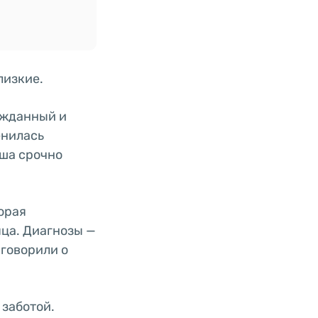
лизкие.
ожданный и
енилась
ыша срочно
орая
яца. Диагнозы —
 говорили о
 заботой.