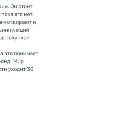
ии. Он стоит
 пока его нет,
ем отдирают и
манипуляций
ишь покупкой
ма это понимает
 фонд “Мир
сти уходит 30