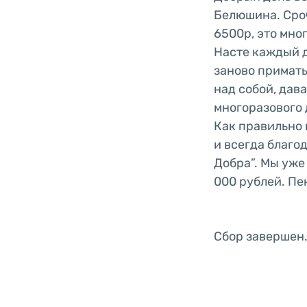
Белюшина. Сроч
6500р, это мног
Насте каждый д
заново приматы
над собой, дав
многоразового д
Как правильно 
и всегда благод
Добра”. Мы уже
000 рублей. Пе
Сбор завершен.