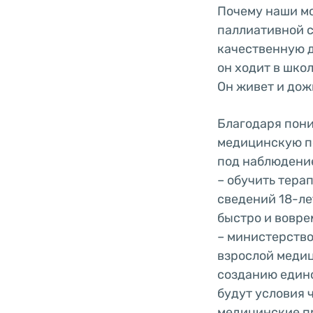
Почему наши мо
паллиативной с
качественную д
он ходит в шко
Он живет и дожи
Благодаря пони
медицинскую по
под наблюдение
– обучить тера
сведений 18-ле
быстро и вовре
– министерств
взрослой медиц
созданию едино
будут условия 
медицинские п