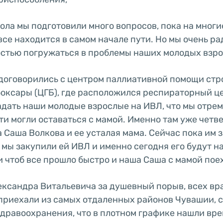
ола мы подготовили много вопросов, пока на многие
все находится в самом начале пути. Но мы очень ра
остью погружаться в проблемы наших молодых взро
 договорились с центром паллиативной помощи ст
боксары (ЦГБ), где расположился респираторный ц
адать наши молодые взрослые на ИВЛ, что мы отре
ети могли оставаться с мамой. Именно там уже четв
 Саша Волкова и ее усталая мама. Сейчас пока им 
, мы закупили ей ИВЛ и именно сегодня его будут н
 чтоб все прошло быстро и наша Саша с мамой пое
ксандра Витальевича за душевный порыв, всех вра
приехали из самых отдаленных районов Чувашии, 
дравоохранения, что в плотном графике нашли врем