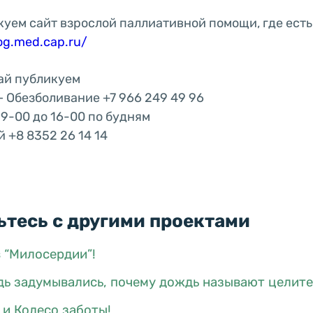
куем сайт взрослой паллиативной помощи, где есть
log.med.cap.ru/
ай публикуем
– Обезболивание +7 966 249 49 96
 9-00 до 16-00 по будням
 +8 8352 26 14 14
тесь с другими проектами
 “Милосердии”!
дь задумывались, почему дождь называют целит
 и Колесо заботы!