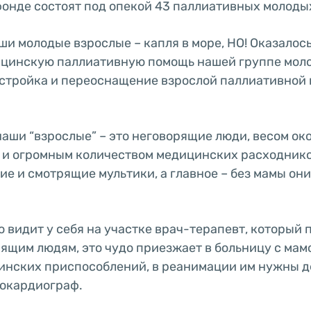
 фонде состоят под опекой 43 паллиативных молоды
ши молодые взрослые – капля в море, НО! Оказалось
ицинскую паллиативную помощь нашей группе мол
стройка и переоснащение взрослой паллиативной
наши “взрослые” – это неговорящие люди, весом окол
 и огромным количеством медицинских расходник
ие и смотрящие мультики, а главное – без мамы они
о видит у себя на участке врач-терапевт, который 
ящим людям, это чудо приезжает в больницу с мам
нских приспособлений, в реанимации им нужны д
рокардиограф.