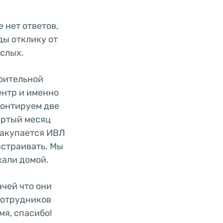
 нет ответов,
ды отклику от
слых.
роительной
ентр и именно
монтируем две
ертый месяц
закупается ИВЛ
астраивать. Мы
хали домой.
чей что они
сотрудников
я, спасибо!