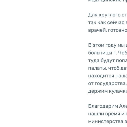
Для круглого ст
так как сейчас 
врачей, готовн
В этом году мы
больницы г. Че
туда будут поп
палаты, чтоб д
находится наша
от государства
держим кулачки
Благодарим Але
нашли время и 
министерства з