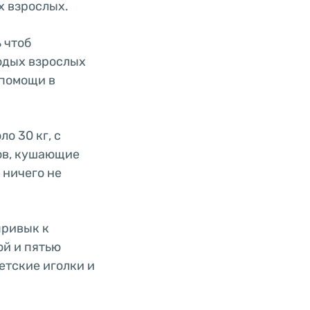
х взрослых.
 чтоб
одых взрослых
 помощи в
о 30 кг, с
ов, кушающие
 ничего не
привык к
ой и пятью
етские иголки и