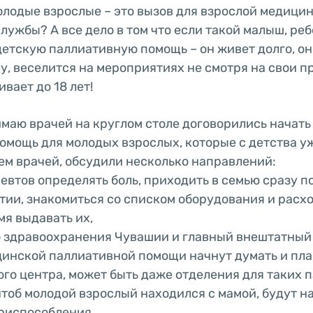
лодые взрослые – это вызов для взрослой медици
лужбы? А все дело в том что если такой малыш, ре
етскую паллиативную помощь – он живет долго, он
лу, веселится на мероприятиях не смотря на свои 
вает до 18 лет!
маю врачей на круглом столе договорились начать
мощь для молодых взрослых, которые с детства у
м врачей, обсудили несколько направлений:
певтов определять боль, приходить в семью сразу п
тии, знакомиться со списком оборудования и расхо
мя выдавать их,
о здравоохранения Чувашии и главный внештатный
инской паллиативной помощи начнут думать и пла
го центра, может быть даже отделения для таких п
чтоб молодой взрослый находился с мамой, будут н
риспособления,