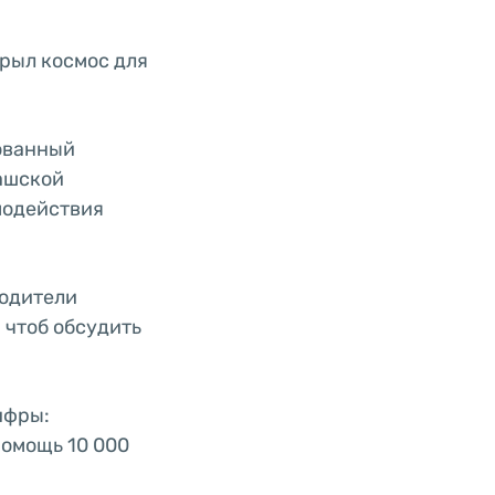
крыл космос для
зованный
ашской
модействия
водители
 чтоб обсудить
ифры:
помощь 10 000