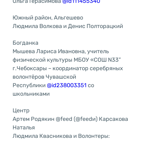
Ольга Герасимова
@id111455340
Южный район, Альгешево
Людмила Волкова и Денис Полторацкий
Богданка
Мышева Лариса Ивановна, учитель
физической культуры МБОУ «СОШ N33”
г.Чебоксары – координатор серебряных
волонтёров Чувашской
Республики
@id238003351
со
школьниками
Центр
Артем Родякин @feed (@feedи) Карсакова
Наталья
Людмила Квасникова и Волонтеры: