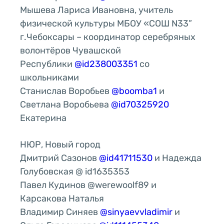
Мышева Лариса Ивановна, учитель
физической культуры МБОУ «СОШ N33”
г.Чебоксары – координатор серебряных
волонтёров Чувашской
Республики
@id238003351
со
школьниками
Станислав Воробьев
@boomba1
и
Светлана Воробьева
@id70325920
Екатерина
НЮР, Новый город
Дмитрий Сазонов
@id41711530
и Надежда
Голубовская @ id1635353
Павел Кудинов @werewoolf89 и
Карсакова Наталья
Владимир Синяев
@sinyaevvladimir
и