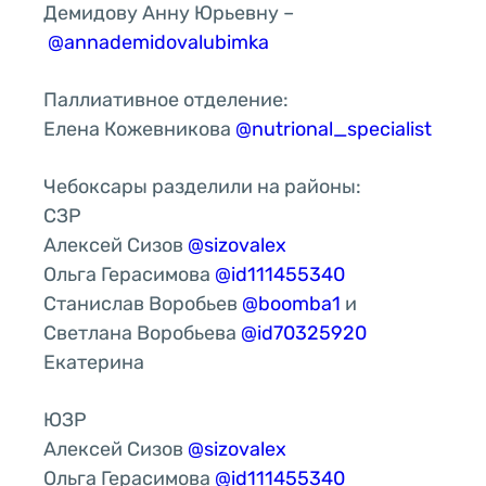
Демидову Анну Юрьевну –
@annademidovalubimka
Паллиативное отделение:
Елена Кожевникова
@nutrional_specialist
Чебоксары разделили на районы:
СЗР
Алексей Сизов
@sizovalex
Ольга Герасимова
@id111455340
Станислав Воробьев
@boomba1
и
Светлана Воробьева
@id70325920
Екатерина
ЮЗР
Алексей Сизов
@sizovalex
Ольга Герасимова
@id111455340