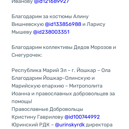
Иванову
@id121689927
Благодарим за костюмы Алину
Вишневскую
@id133856988
и Ларису
Мышеву
@id238003351
Благодарим коллективы Дедов Морозов и
Снегурочек:
Республика Марий Эл – г. Йошкар – Ола
Благодарим Йошкар-Олинскую и
Марийскую епархию – Митрополита
Иоанна и православных добровольцев за
помощь!
Православные Добровольцы
Кристину Гаврилову
@id100744992
Юринский РДК –
@urinskyrdk
директора