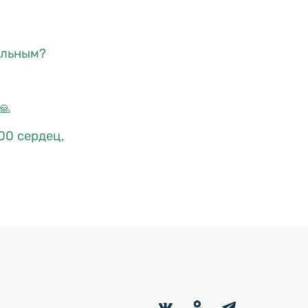
ельным?
🙏
00 сердец,