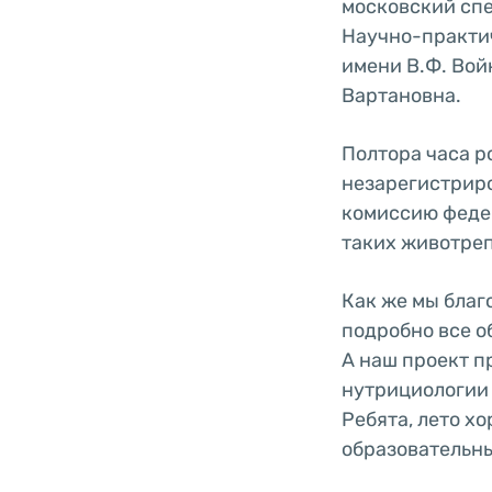
московский спе
Научно-практи
имени В.Ф. Вой
Вартановна.
Полтора часа р
незарегистриро
комиссию федер
таких животре
Как же мы благ
подробно все о
А наш проект п
нутрициологии 
Ребята, лето х
образовательны