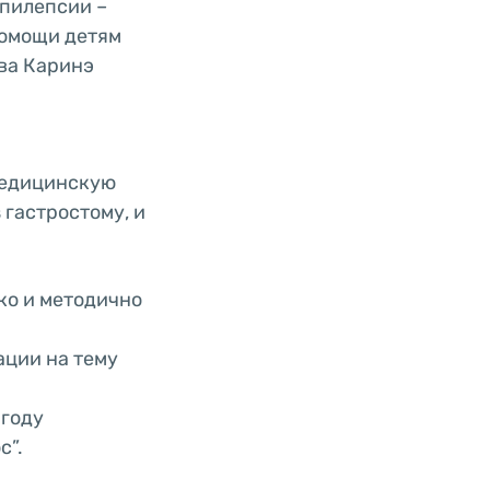
эпилепсии –
омощи детям
ва Каринэ
 медицинскую
 гастростому, и
ко и методично
ации на тему
 году
с”.