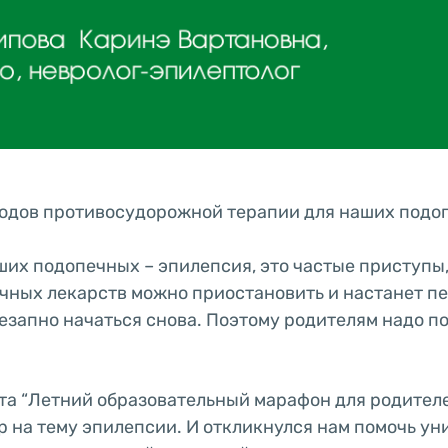
одов противосудорожной терапии для наших подоп
ших подопечных – эпилепсия, это частые приступы,
ных лекарств можно приостановить и настанет п
незапно начаться снова. Поэтому родителям надо п
та “Летний образовательный марафон для родител
 на тему эпилепсии. И откликнулся нам помочь у