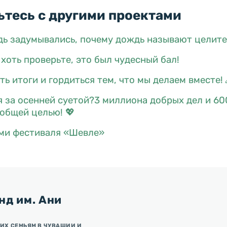
тесь с другими проектами
дь задумывались, почему дождь называют целит
 хоть проверьте, это был чудесный бал!
ь итоги и гордиться тем, что мы делаем вместе! 
я за осенней суетой?3 миллиона добрых дел и 60
общей целью! 💖
ми фестиваля «Шевле»
нд им. Ани
ИХ СЕМЬЯМ В ЧУВАШИИ И