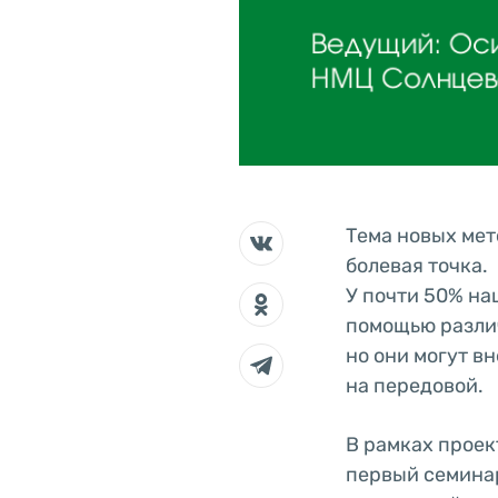
Тема новых мет
болевая точка.
У почти 50% на
помощью различ
но они могут в
на передовой.
В рамках проек
первый семинар