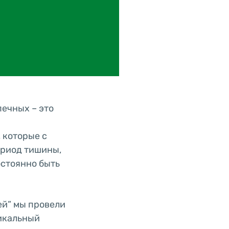
ечных – это
 которые с
ериод тишины,
остоянно быть
ей” мы провели
никальный