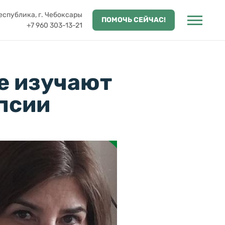
спублика, г. Чебоксары
ПОМОЧЬ СЕЙЧАС!
+7 960 303-13-21
е изучают
псии