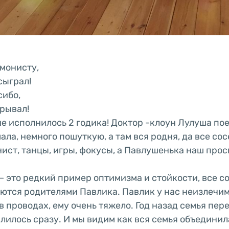
рмонисту,
сыграл!
сибо,
ерывал!
 исполнилось 2 годика! Доктор -клоун Лулуша пое
мала, немного пошуткую, а там вся родня, да все сос
нист, танцы, игры, фокусы, а Павлушенька наш прос
– это редкий пример оптимизма и стойкости, все с
тся родителями Павлика. Павлик у нас неизлечим
в проводах, ему очень тяжело. Год назад семья пер
лилось сразу. И мы видим как вся семья объединил