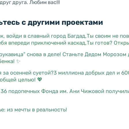
руг друга. Любим вас!!!
тесь с другими проектами
к, войди в славный город Багдад,Ты своим не по
ебя впереди приключений каскад,Ты готов? Откры
рукавица” снова в деле! Станьте Дедом Морозом 
бенка! ✨
я за осенней суетой?3 миллиона добрых дел и 60
общей целью! 💖
: 36 подопечных Фонда им. Ани Чижовой получи
е: из мечты в реальность!