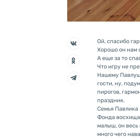
Ой, спасибо га
Хорошо он нам 
А еще за то спа
Что игру не пр
Нашему Павлуше
гости, ну, поду
пирогов, гармо
праздник.
Семья Павлика 
Фонда восхищаю
малыш, он весь 
много чего нава