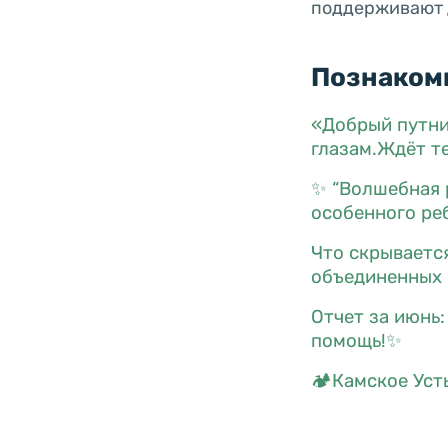
поддерживают д
Познакомь
«Добрый путни
глазам.Ждёт т
✨ “Волшебная 
особенного ре
Что скрываетс
объединенных 
Отчет за июнь
помощь!✨
🏕Камское Усть