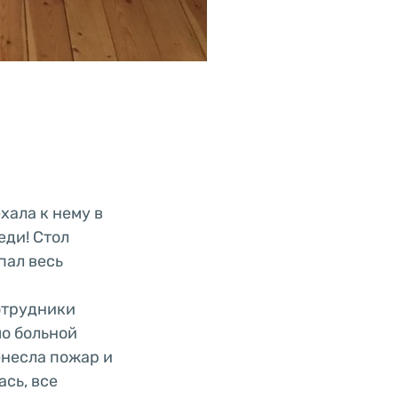
хала к нему в
еди! Стол
пал весь
отрудники
о больной
енесла пожар и
ась, все