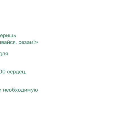
веришь
вайся, сезам!»
для
00 сердец,
ли необходимую