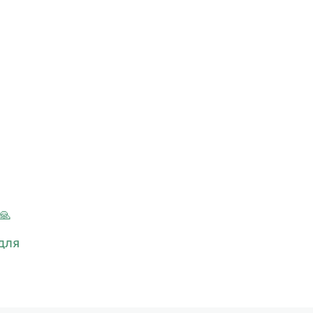
🙏
для