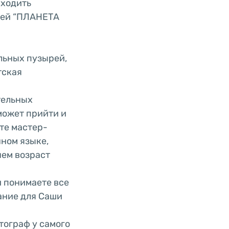
сходить
тей “ПЛАНЕТА
льных пузырей,
тская
тельных
может прийти и
те мастер-
чном языке,
чем возраст
и понимаете все
тание для Саши
втограф у самого