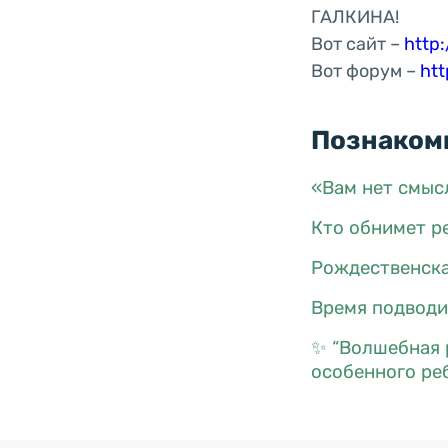
ГАЛКИНА!
Вот сайт –
http
Вот форум –
htt
Познакомь
«Вам нет смыс
Кто обнимет ре
Рождественска
Время подводит
✨ “Волшебная 
особенного ре