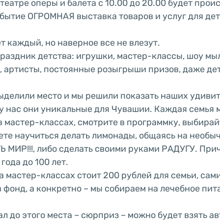
театре оперы и балета с 10.00 до 20.00 будет прои
бытие ОГРОМНАЯ выставка товаров и услуг для де
т каждый, но наверное все не влезут.
раздник детства: игрушки, мастер-классы, шоу мы
, артисты, постоянные розыгрыши призов, даже де
ыделили место и мы решили показать наших удиви
 у нас они уникальные для Чувашии. Каждая семья 
в мастер-классах, смотрите в программку, выбирай
ете научиться делать лимонады, общаясь на необы
 МИР!!!, либо сделать своими руками РАДУГУ. При
 года до 100 лет.
на мастер-классах стоит 200 рублей для семьи, сам
в фонд, а конкретно – мы собираем на лечебное пи
ал до этого места – сюрприз – можно будет взять а