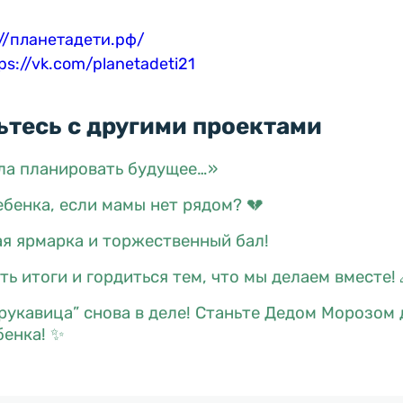
://планетадети.рф/
ps://vk.com/planetadeti21
тесь с другими проектами
ла планировать будущее…»
бенка, если мамы нет рядом? 💔
я ярмарка и торжественный бал!
ь итоги и гордиться тем, что мы делаем вместе! 
рукавица” снова в деле! Станьте Дедом Морозом 
бенка! ✨