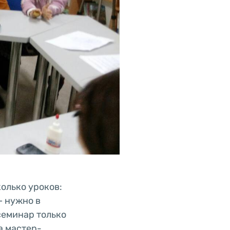
олько уроков:
– нужно в
 семинар только
а мастер-