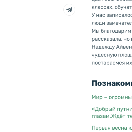
классах, обуча
У нас записало
люди замечате
Мы благодарим 
рассказала, но
Надежду Айвено
чудесную площа
постараемся их
Познакомь
Мир – огромный
«Добрый путни
глазам.Ждёт т
Первая весна ю