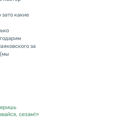
 зато какие
лько
агодарим
аяковского за
 (мы
веришь
вайся, сезам!»