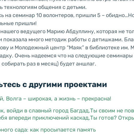
ть технологиям общения с детьми.
сь на семинар 10 волонтеров, пришли 5 – обидно…Но
льные пришли!
нашего ведущего Марию Абдуллину, которая не то
 и показала много методик работы с детишками. Бл
ву и Молодежный центр “Маяк” в библиотеке им. М
дку. Очень надеемся что на следующие семинары
 собирать раз в месяц) будет аншлаг.
тесь с другими проектами
, Волга – широкая, а жизнь – прекрасна!
к, войди в славный город Багдад,Ты своим не по
ебя впереди приключений каскад,Ты готов? Откры
ного сада: как просыпается память